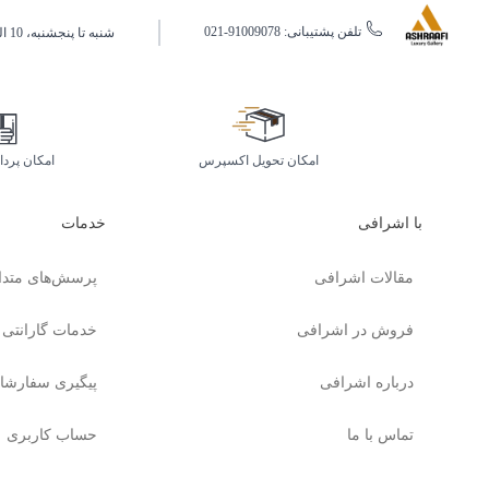
تلفن پشتیبانی: 91009078-021
شنبه تا پنجشنبه، 10 الی 19 (به جز ایام تعطیل)
امکان تحویل اکسپرس
امکان پرد
با اشرافی
خدمات
مقالات اشرافی
پرسش‌های متدا
فروش در اشرافی
خدمات گارانتی
درباره اشرافی
پیگیری سفارشا
تماس با ما
حساب کاربری