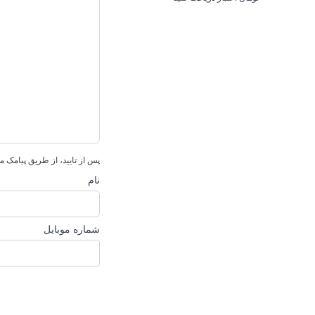
جنسیت
بانوان
,
آقا
پس از تایید، از طریق پیامک م
نام
شماره موبایل