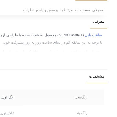
معرفی
مشخصات
مرتبط‌ها
پرسش و پاسخ
نظرات
معرفی
ساعت بلبل
(bulbul Facette 1) محصول به شدت ساده ب
با توجه به این سابقه کم در دنیای ساعت روز به روز پیشرفت خوبی ر
محصولی که مشاهده می‌فرمایید یک سوپر ‌های کپی از محصولات این 
ساعت مچی
bulbul عرضه شده در اشرافی دارای بدنه استیل ا
حدود زیادی ضد خش است.
مشخصات
ساعت بند چرم
بل بل مدل Facette 1 با تضمین بالاترین کیفیت قبل از نمونه اصلی و با 12 ماه گارانتی اشرافی عرضه می‌گردد.
رنگ‌بندی
رنگ اول, 
رنگ بند
خاکستری
,