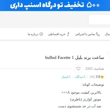
سال
تماس با اشرافی
خرید اقساطی
درباره ما
ساعت برند بلبل bulbul Facette 1
شناسه: 2163
3.0
(60)
2 دیدگاه
1 امتیاز
توضیحات کوتاه:
بالاترین کیفیت موجود A+++
موتور کوارتز (باطری)
ضد آب در حد شستشوى دست