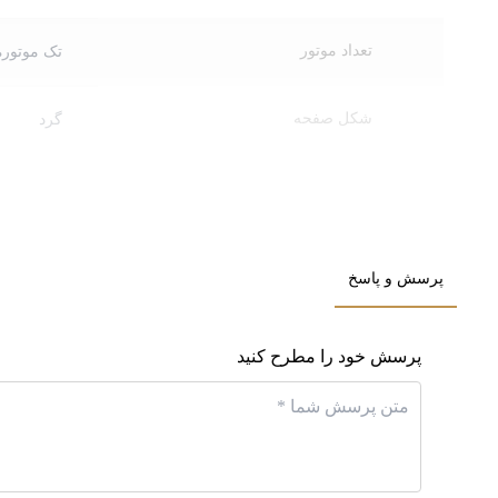
تعداد موتور
تک موتوره
شکل صفحه
گرد
نوع
مینیمال
,
ف
رنگ صفحه
بژ
,
سفید
پرسش و پاسخ
رنگ قاب
بژ
,
نقره‌ای
پرسش خود را مطرح کنید
مقاومت در برابر آب
در حد ش
جنس بند
چرمی