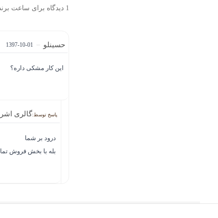
1 دیدگاه برای
ساعت برند بلبل tte 1
حسینلو
–
1397-10-01
این کار مشکی داره؟
گالری اشر
درود بر شما
بله با بخش فروش تما