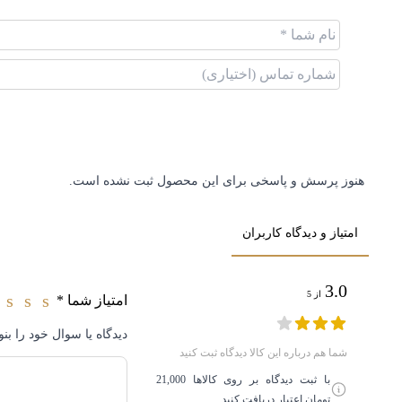
نوع موتور
کوارتز
ویژگی‌ها
شیشه ضد 
کشور سازنده موتور
ژاپن
هنوز پرسش و پاسخی برای این محصول ثبت نشده است.
نوع قفل (سگک)
کمربندی
امتیاز و دیدگاه کاربران
اصالت کالا
های کپی
3.0
از 5
جنس بدنه
استیل
امتیاز شما
*
3
2
1
دیدگاه یا سوال خود را بنو
برند
بلبل - Bulbul
شما هم درباره این کالا دیدگاه ثبت کنید
با ثبت دیدگاه بر روی کالاها 21,000
تومان اعتبار دریافت کنید