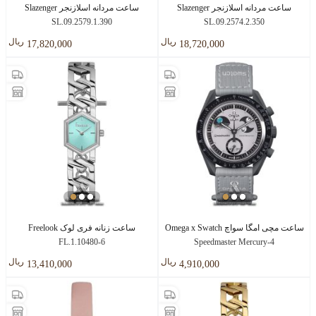
ساعت مردانه اسلازنجر Slazenger
ساعت مردانه اسلازنجر Slazenger
SL.09.2579.1.390
SL.09.2574.2.350
ريال
ريال
17,820,000
18,720,000
ساعت مچی امگا سواچ Omega x Swatch
ساعت زنانه فری لوک Freelook
FL.1.10480-6
Speedmaster Mercury-4
ريال
ريال
13,410,000
4,910,000