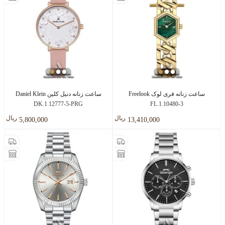
ساعت زنانه فری لوک Freelook
ساعت زنانه دنیل کلین Daniel Klein
DK.1.12777-5-PRG
FL.1.10480-3
ريال
ريال
5,800,000
13,410,000