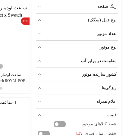
رنگ صفحه
برایتلینگ - Breitling
برگه - Breguet
نوع قفل (سگک)
41%
بلبل - Bulbul
تعداد موتور
بولون - Bolun
نوع موتور
بولگاری | bvlgari
مقاومت در برابر آب
تامی هیلفیگر - Tommy Hilfiger
کشور سازنده موتور
ساعت اودمار پ
تگ هویر - TAG Heuer
watch ROYAL POP
ویژگی‌ها
00
تی انجین - T-Engine
اقلام همراه
تیسوت - Tissot
قیمت
جگر لوکولتر - Jaeger Lecoultre
فقط کالاهای موجود
دنیل ولینگتون - Daniel Wellington
فقط ارسال فوری