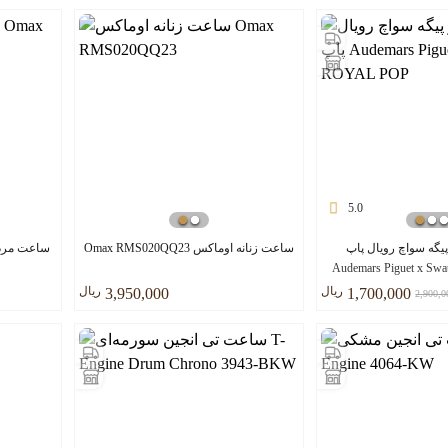
5.0
یگه سواچ رویال پاپ
ساعت زنانه اوماکس Omax RMS020QQ23
ساعت مردانه اوما
Audemars Piguet x S
ريال
ريال
3,950,000
1,700,000
2,900,0