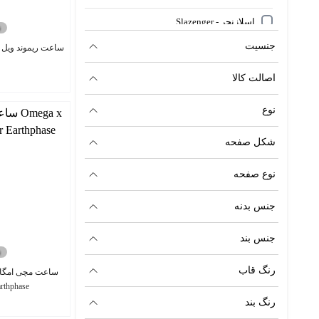
اسلازنجر - Slazenger
جنسیت
اشرافی
اصالت کالا
امپریو آرمانی - Emporio Armani
امگا - Omega
نوع
امگا سواچ - Omega X Swatch
شکل صفحه
اودمار پیگه - AP
نوع صفحه
اورینت اورجینال
جنس بدنه
اولیس ناردین - Ulysse Nardin
جنس بند
اوماکس - Omax
رنگ قاب
اکسنت - Axcent
rthphase
رنگ بند
اینویکتا - Invicta