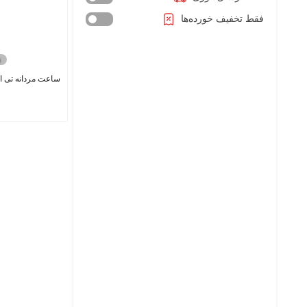
دنیل کلین - Daniel Klein
فقط تخفیف خورده‌ها
دیزل - Diesel
راجر دوبیس - Roger Dubuis
ساعت مردانه تی انجین  4064-KW
رادو - Rado
رولکس - Rolex
رومانسون - Romanson
رویال کرون - Royal Crown
سانکتا اورجینال - Sunkta
سایر برندها
سرجیو تاچینی - Sergio Tacchini
سواچ - Swatch