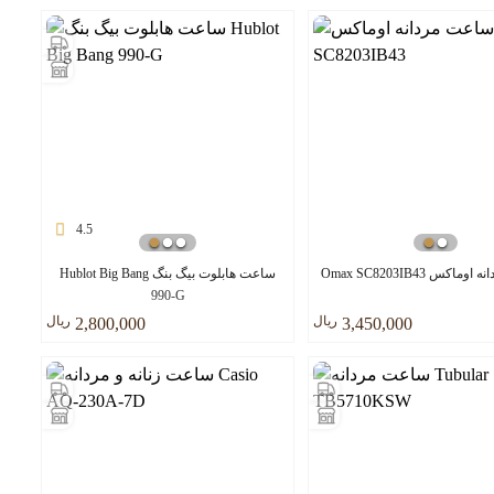
4.5
کس Omax SC8203IB43
ساعت هابلوت بیگ بنگ Hublot Big Bang
990-G
ريال
ريال
2,800,000
3,450,000