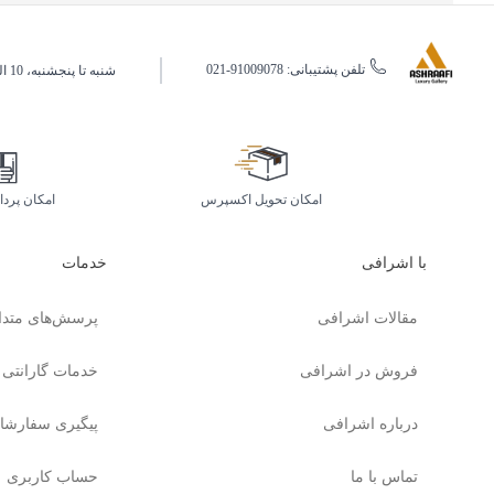
تلفن پشتیبانی: 91009078-021
شنبه تا پنجشنبه، 10 الی 19 (به جز ایام تعطیل)
امکان تحویل اکسپرس
امکان پرد
با اشرافی
خدمات
مقالات اشرافی
پرسش‌های متدا
فروش در اشرافی
خدمات گارانتی
درباره اشرافی
پیگیری سفارشا
تماس با ما
حساب کاربری