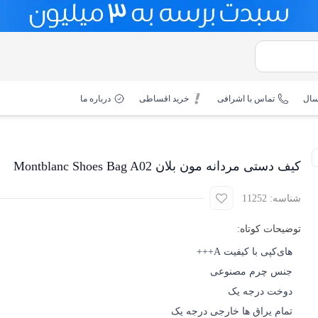
سال
تماس با اشرافی
خرید اقساطی
درباره ما
کیف دستی مردانه مون بلان Montblanc Shoes Bag A02
شناسه: 11252
توضیحات کوتاه:
‌های‌کپی با کیفیت A+++
جنس چرم مصنوعی
دوخت درجه یک
تمام یراق ها خارجی درجه یک