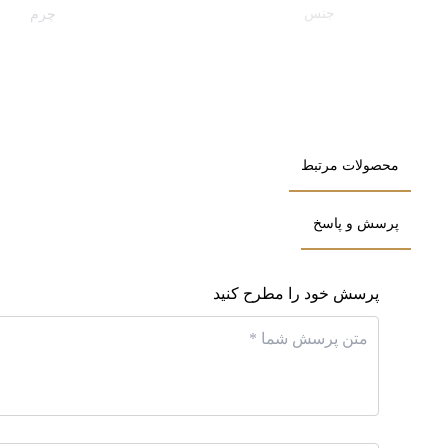
جنس
چرم
طرح
ساده
رنگ
مشکی
محصولات مرتبط
نوع
کیف دست
پرسش و پاسخ
اندازه
متوسط
پرسش خود را مطرح کنید
نحوه بسته شدن
زیپ
تعداد جیب
4
مورد استفاده
اداری
,
روز