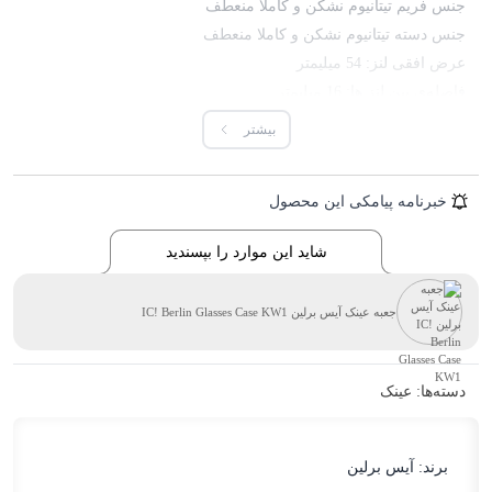
جنس فریم تیتانیوم نشکن و کاملا منعطف
جنس دسته تیتانیوم نشکن و کاملا منعطف
عرض افقی لنز: 54 میلیمتر
فاصله‌ی بین لنز ها: 16 میلیمتر
طول دسته: 145 میلیمتر
بیشتر
وزن کلی: 18 گرم
همراه جعبه و دستمال تمیز کننده
خبرنامه پیامکی این محصول
شاید این موارد را بپسندید
جعبه عینک آیس برلین IC! Berlin Glasses Case KW1
دسته‌ها:
عینک
برند:
آیس برلین