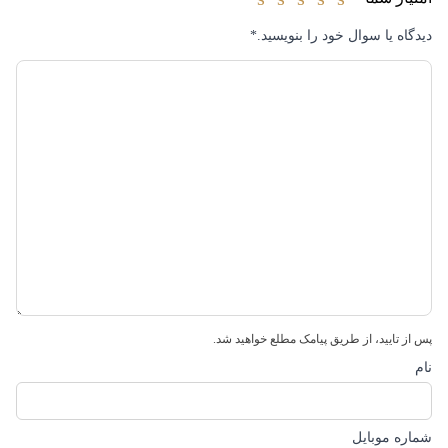
برچسب‌های این محصول
عینک آفتابی ضد ضربه
|
دیدگاه یا سوال خود را بنویسید.
*
عینک آفتابی لنز دودی
|
عینک آفتابی مردانه
|
عینک آفتابی های‌کپی
|
عینک آفتابی یو وی 400
پس از تایید، از طریق پیامک مطلع خواهید شد.
نام
شماره موبایل