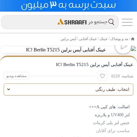
/
مد و پوشاک
/
عینک
/
عینک آفتابی /
آیس برلین
خانه
عینک آفتابی آیس برلین IC! Berlin T5215
شناسه: 8220
مشاهده ویدیو
اصالت: ‌های کپی A+++
لنز UV400 و پلاریزه
جنس لنز پلی کربنات
مناسب برای آقایان