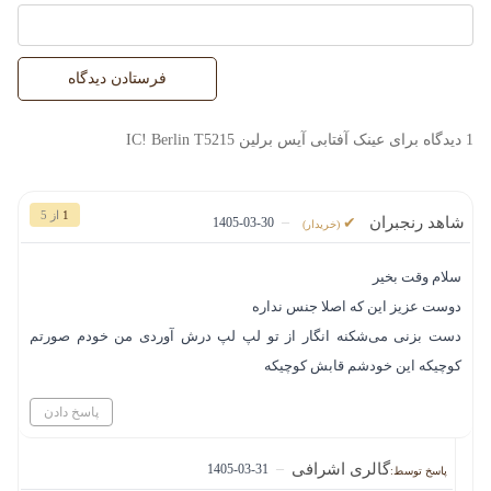
1 دیدگاه برای
عینک آفتابی آیس برلین IC! Berlin T5215
1
از 5
شاهد رنجبران
–
1405-03-30
(خریدار)
سلام وقت بخیر
دوست عزیز این که اصلا جنس نداره
دست بزنی می‌شکنه انگار از تو لپ لپ درش آوردی من خودم صورتم
کوچیکه این خودشم قابش کوچیکه
پاسخ دادن
گالری اشرافی
–
1405-03-31