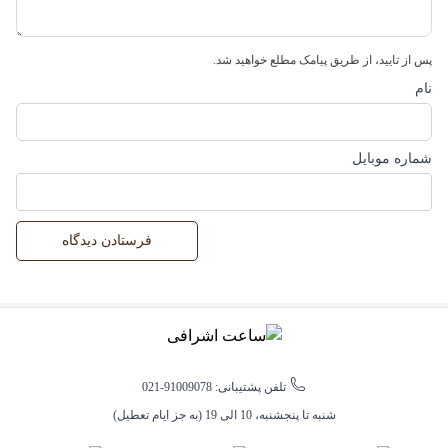
کاسیو اسپرت
|
کاسیو بلوتوث دار
|
پس از تایید، از طریق پیامک مطلع خواهید شد.
برچسب‌های این محصول
کاسیو جی شاک (G-Shock)
|
نام
کاسیو دیجیتال
|
کاسیو مردانه
شماره موبایل
تلفن پشتیبانی: 91009078-021
شنبه تا پنجشنبه، 10 الی 19 (به جز ایام تعطیل)