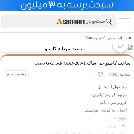
/
ساعت مچی
/
کاسیو - Casio
خانه
ساعت کاسیو جی شاک Casio G-Shock GBD-200-1
شناسه: 7106
مشاهده ویدیو
محصول اورجینال
موتور کوارتز (باتری)
کرونومتر 1 ثانیه
اتصال به گوشی هوشمند
بلوتوث
حالت پرواز
نمایش تاریخ, روز, زمان بر اساس 24 ساعت