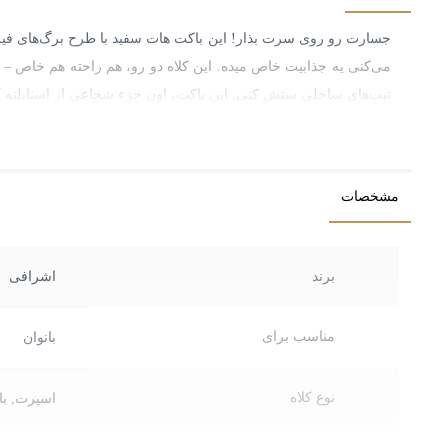
جسارت رو روی سرت بذار! این باکت هات سفید با طرح برگ‌های فیروزه
می‌کنی یه جذابیت خاص میده. این کلاه دو رو، هم راحته هم خاص – 
تیپ‌های ساحلی ستش کنی. این باکت، اون جزء شجاعی از استایلته که
بی‌نظیر برای کسایی که می‌خوان متفاوت دیده بشن!
مشخصات
برند
اشرافی
مناسب برای
بانوان
نوع کلاه
اسپرت, با