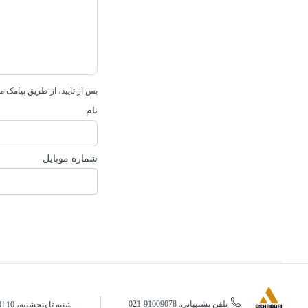
پس از تایید، از طریق پیامک م
نام
شماره موبایل
تلفن پشتیبانی: 91009078-021
شنبه تا پنجشنبه، 10 الی 19 (به جز ایام تعطیل)