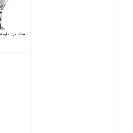
ساعت زنانه اوماکس FD002I004