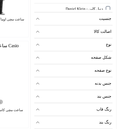
دنیل کلین - Daniel Klein
جنسیت
ساعت مچی اوماکس C8211IB33
رادو - Rado
اصالت کالا
سانکتا اورجینال - Sunkta
سایر برندها
نوع
لیگ اورجینال - Lige
شکل صفحه
نیوی فورس اورجینال - NaviForce
نوع صفحه
کارتیه - Cartier
جنس بدنه
کاسیو - Casio
جنس بند
کیو اند کیو - Q&Q
رنگ قاب
ساعت مچی کاسیو  AQ-230A-7D
یو اس پولو - U.S. Polo Assn.
رنگ بند