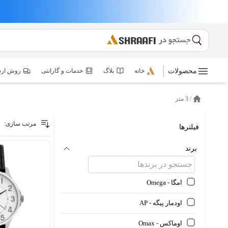
محصولات
خانه
بلاگ
خدمات و گارانتی
روش ار
/
3 متر
خانه
مرتب سازی:
فیلترها
برند
امگا - Omega
اودمار پیگه - AP
اوماکس - Omax