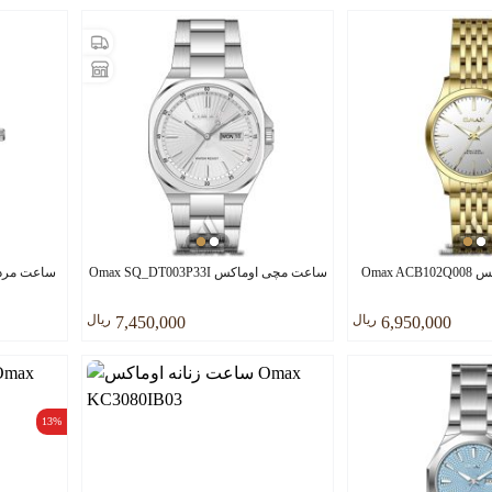
Omax 
ساعت مچی اوماکس Omax SQ_DT003P33I
ساعت مردانه اوما
ريال
ريال
7,450,000
6,950,000
13%