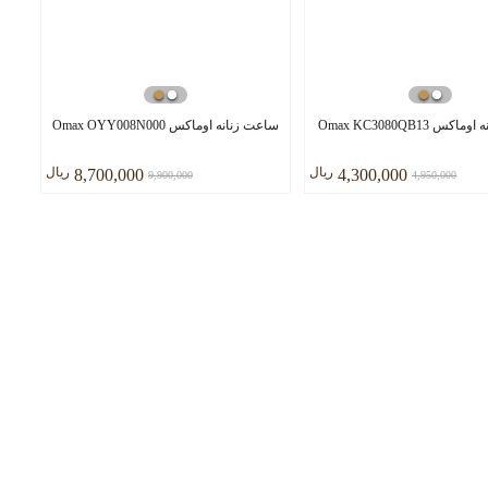
س Omax KC3080QB13
ساعت زنانه اوماکس Omax OYY008N000
ريال
ريال
8,700,000
4,300,000
9,900,000
4,950,000