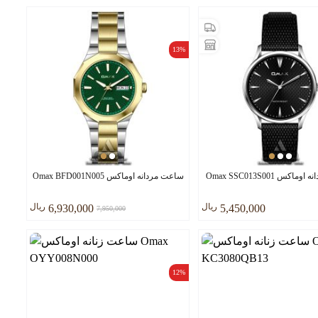
13%
کس Omax SSC013S001
ساعت مردانه اوماکس Omax BFD001N005
ريال
ريال
6,930,000
5,450,000
7,950,000
12%