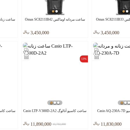
Omax S
ساعت مردانه اوماکس Omax SC8211IB42
ساعت زنانه اوماکس
ريال
ريال
3,450,000
3,450,000
13%
Casio
ساعت کاسیو آنالوگ Casio LTP-V300D-2A2
ريال
ريال
11,890,000
11,830,000
13,732,000