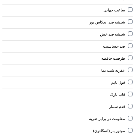
ساعت جهانی
شیشه ضد انعکاس نور
شیشه ضد خش
ضد حساسیت
ظرفیت حافظه
عقربه شب نما
فول تایم
قاب نازک
قدم شمار
مقاومت در برابر ضربه
موتور باز (اسکلتون)