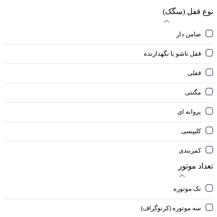
نوع قفل (سگک)
ضامن دار
قفل تاشو با نگهدارنده
قفلی
مگنتی
پروانه ای
کلیپسی
کمربندی
تعداد موتور
تک موتوره
سه موتوره (کرنوگراف)