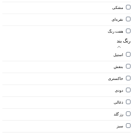
مشکی
نقره‌ای
هفت رنگ
رنگ بند
استیل
بنفش
خاکستری
دودی
ذغالی
رز گلد
سبز