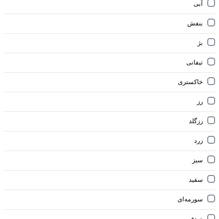
آبی
بنفش
بژ
تیفانی
خاکستری
رز
رزگلد
زرد
سبز
سفید
سورمه‌ای