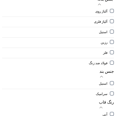
آلیاژ روی
آلیاژ فلزی
استیل
رزین
فلز
فولاد ضد زنگ
جنس بند
استیل
سرامیک
رنگ قاب
آبی