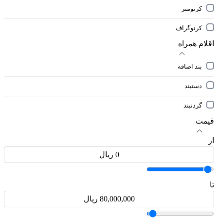
کرنومتر
کرنوگراف
اقلام همراه
بند اضافه
دستبند
گردنبند
قیمت
از
تا