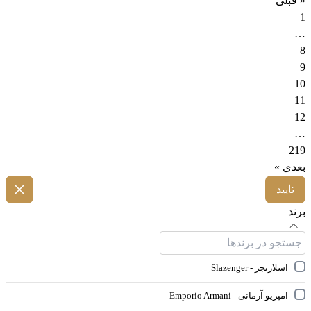
« قبلی
1
…
8
9
10
11
12
…
219
بعدی »
تایید
برند
اسلازنجر - Slazenger
امپریو آرمانی - Emporio Armani