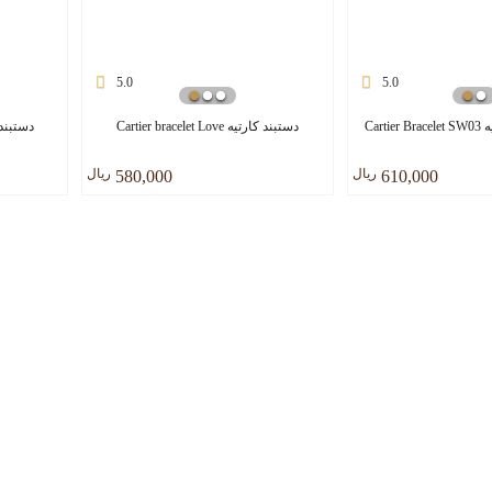
5.0
5.0
Cart
دستبند کارتیه Cartier bracelet Love
دستبند مردانه S5
ريال
ريال
580,000
610,000